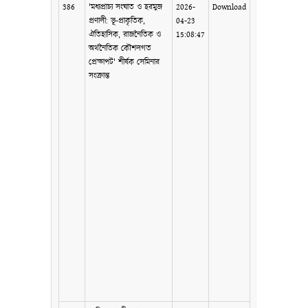
386
'মধ্যপ্রাচ্য সংঘাত ও হরমুজ
2026-
Download
প্রণালী: ভূ-প্রাকৃতিক,
04-23
ঐতিহাসিক, রাজনৈতিক ও
15:08:47
অর্থনৈতিক কৌশলগত
প্রেক্ষাপট' শীর্ষক সেমিনার
সংক্রান্ত