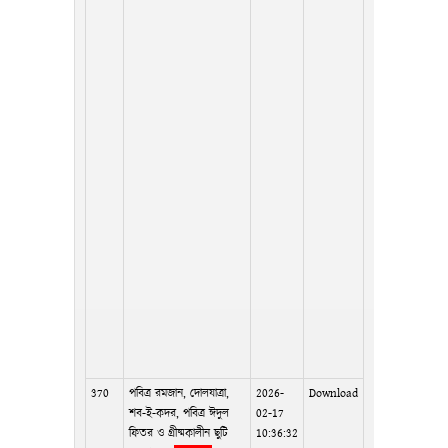
370
পবিত্র রমজান, দোলযাত্রা,
2026-
Download
শব-ই-কদর, পবিত্র ঈদুল
02-17
ফিতর ও গ্রীষ্মকালীন ছুটি
10:36:32