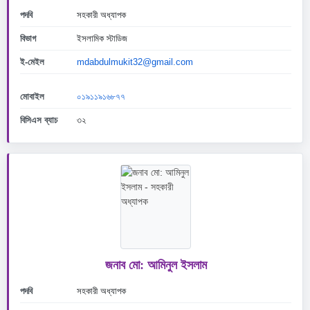
পদবি
সহকারী অধ্যাপক
বিভাগ
ইসলামিক স্টাডিজ
ই-মেইল
mdabdulmukit32@gmail.com
মোবাইল
০১৯১১৯১৬৮৭৭
বিসিএস ব্যাচ
৩২
জনাব মো: আমিনুল ইসলাম
পদবি
সহকারী অধ্যাপক