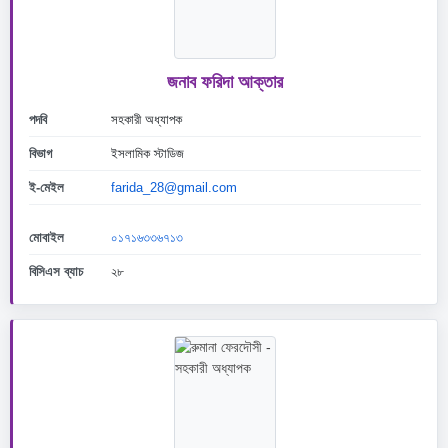
জনাব ফরিদা আক্তার
পদবি
সহকারী অধ্যাপক
বিভাগ
ইসলামিক স্টাডিজ
ই-মেইল
farida_28@gmail.com
মোবাইল
০১৭১৬৩৩৬৭১৩
বিসিএস ব্যাচ
২৮