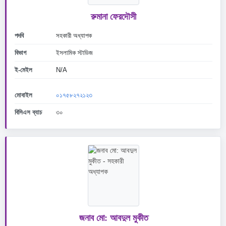
রুমানা ফেরদৌসী
পদবি
সহকারী অধ্যাপক
বিভাগ
ইসলামিক স্টাডিজ
ই-মেইল
N/A
মোবাইল
০১৭৫৮২৭২১২৩
বিসিএস ব্যাচ
৩০
জনাব মো: আবদুল মুকীত