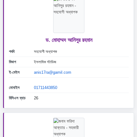
ড. মোহাম্মদ আনিসুর রহমান
পদবি
সহযোগী অধ্যাপক
বিভাগ
ইসলামিক স্টাডিজ
ই-মেইল
anis17ra@gamil.com
মোবাইল
01711443850
বিসিএস ব্যাচ
26