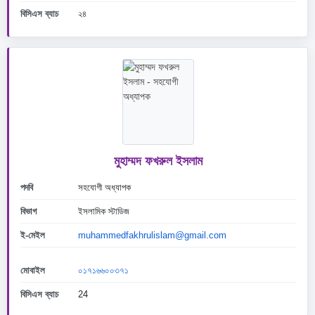
বিসিএস ব্যাচ
২৪
মুহাম্মদ ফখরুল ইসলাম
পদবি
সহযোগী অধ্যাপক
বিভাগ
ইসলামিক স্টাডিজ
ই-মেইল
muhammedfakhrulislam@gmail.com
মোবাইল
০১৭১৬৬০০৩৭১
বিসিএস ব্যাচ
24