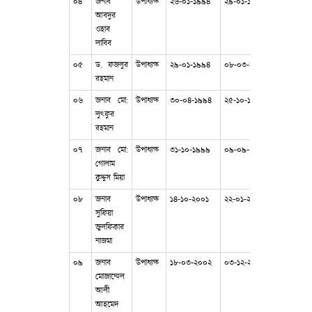
০৪
জনাব
উপাধ্যক্ষ
২৬-০১-১৯৯৪
২৯-০১-১৯৯৪
আবদুর
ওহাব
লাবিব
০৫
ড. ফজলুর
উপাধ্যক্ষ
২৯-০১-১৯৯৪
০৮-০৩-১৯৯৪
রহমান
০৬
জনাব মো:
উপাধ্যক্ষ
৩০-০৪-১৯৯৪
২৫-১০-১৯৯৯
লুৎফুর
রহমান
০৭
জনাব মো:
উপাধ্যক্ষ
৩১-১০-১৯৯৯
০৯-০৯-২০০১
গোলাম
কুদ্দুস মিয়া
০৮
জনাব
উপাধ্যক্ষ
১৪-১০-২০০১
২২-০১-২০০২
সুফিয়া
জুলফিকার
নাজমা
০৯
জনাব
উপাধ্যক্ষ
১৮-০৩-২০০২
০৩-১২-২০০৩
মোজাম্মেল
আলী
আহমেদ