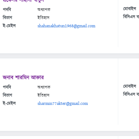
প্রফেসর সাহানা খাতুন
মোবাইল
পদবি
অধ্যাপক
বিসিএস ব্
বিভাগ
ইতিহাস
ই-মেইল
shahanakhatun1968@gmail.com
জনাব শারমিন আক্তার
মোবাইল
পদবি
অধ্যাপক
বিসিএস ব্
বিভাগ
ইতিহাস
ই-মেইল
sharmin77akter@gmail.com