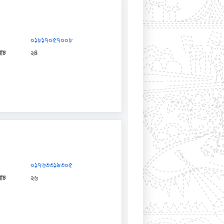
০১৮১৭০৫৭০০৮
যাচ
২৪
০১৭৬৩৩১৯৩০৫
যাচ
২৬