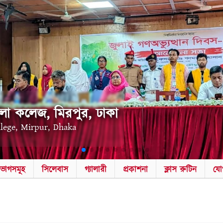
লা কলেজ, মিরপুর, ঢাকা
llege, Mirpur, Dhaka
িভাগসমূহ
সিলেবাস
গ্যালারী
প্রকাশনা
ক্লাস রুটিন
যো