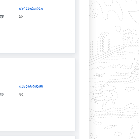
০১৭১১৩১৩৫১০
যাচ
১৬
০১৮১৯৪৩৪১৪৪
যাচ
২২