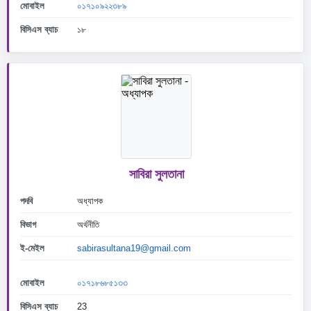
মোবাইল
০১৭১০৯২২৩৮৯
বিসিএস ব্যাচ
১৮
সাবিরা সুলতানা
পদবি
অধ্যাপক
বিভাগ
অর্থনীতি
ই-মেইল
sabirasultana19@gmail.com
মোবাইল
০১৭১৮৬৮৫১৩৩
বিসিএস ব্যাচ
23