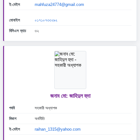
ই-মেইল
mahfuza24774@gmail.com
মোবাইল
০১৭১০৭৩৩২৯২
বিসিএস ব্যাচ
৩২
জনাব মো: জাহিদুল হুদা
পদবি
সহকারী অধ্যাপক
বিভাগ
অর্থনীতি
ই-মেইল
raihan_1315@yahoo.com