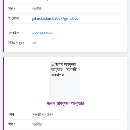
বিভাগ
অর্থনীতি
ই-মেইল
jahirul.islam0206@gmail.com
মোবাইল
০১৭১২৫৫২৯৫৫
বিসিএস ব্যাচ
২৭
জনাব মাহফুজা আক্তার
পদবি
সহকারী অধ্যাপক
বিভাগ
অর্থনীতি