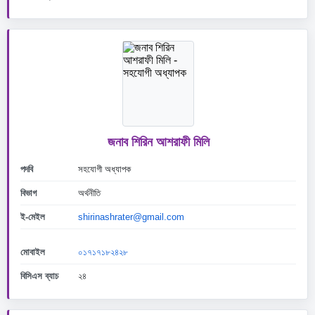
জনাব শিরিন আশরাফী মিলি
পদবি
সহযোগী অধ্যাপক
বিভাগ
অর্থনীতি
ই-মেইল
shirinashrater@gmail.com
মোবাইল
০১৭১৭১৮২৪২৮
বিসিএস ব্যাচ
২৪