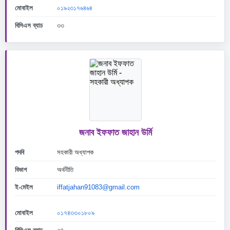
মোবাইল
০১৯২৩১৭৬৪৬৪
বিসিএস ব্যাচ
৩৩
জনাব ইফফাত জাহান উর্মি
পদবি
সহকারী অধ্যাপক
বিভাগ
অর্থনীতি
ই-মেইল
iffatjahan91083@gmail.com
মোবাইল
০১৭৪৩৩০১৮০৯