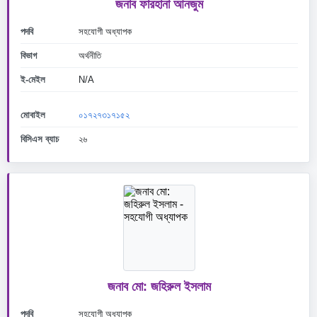
জনাব ফারহানা আনজুম
পদবি
সহযোগী অধ্যাপক
বিভাগ
অর্থনীতি
ই-মেইল
N/A
মোবাইল
০১৭২৭৩১৭১৫২
বিসিএস ব্যাচ
২৬
জনাব মো: জহিরুল ইসলাম
পদবি
সহযোগী অধ্যাপক