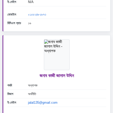
ই-মেইল
N/A
মোবাইল
০১৫৫২৪৮২৯৭৩
বিসিএস ব্যাচ
১৬
জনাব কাজী জালাল উদ্দিন
পদবি
অধ্যাপক
বিভাগ
অর্থনীতি
ই-মেইল
jalal135@gmail.com