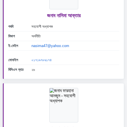
জনাব নাসিমা আক্তার
পদবি
সহযোগী অধ্যাপক
বিভাগ
অর্থনীতি
ই-মেইল
nasima47@yahoo.com
মোবাইল
০১৭১৯৭৮৬১৭৪
বিসিএস ব্যাচ
২৬