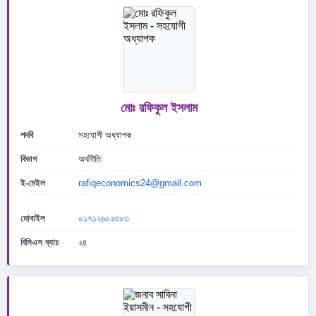
মোঃ রফিকুল ইসলাম
পদবি
সহযোগী অধ্যাপক
বিভাগ
অর্থনীতি
ই-মেইল
rafiqeconomics24@gmail.com
মোবাইল
০১৭১২৬০২৩০৩
বিসিএস ব্যাচ
২৪