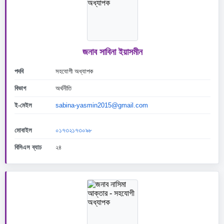
জনাব সাবিনা ইয়াসমীন
পদবি
সহযোগী অধ্যাপক
বিভাগ
অর্থনীতি
ই-মেইল
sabina-yasmin2015@gmail.com
মোবাইল
০১৭৩২১৭৩০৯৮
বিসিএস ব্যাচ
২৪