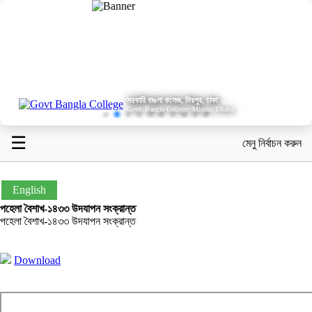
সরকারি বাঙলা কলেজ, মিরপুর, ঢাকা
Govt. Bangla College, Mirpur, Dhaka
☰
মেনু নির্বাচন করুন
English
পহেলা বৈশাখ-১৪৩৩ উদযাপন সংক্রান্ত
পহেলা বৈশাখ-১৪৩৩ উদযাপন সংক্রান্ত
Download