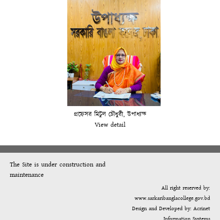
প্রফেসর মিটুল চৌধুরী, উপাধ্যক্ষ
View detail
The Site is under construction and
maintenance
All right reserved by:
www.sarkaribanglacollege.gov.bd
Design and Developed by:
Acrinet
Information Systems