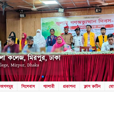
লা কলেজ, মিরপুর, ঢাকা
llege, Mirpur, Dhaka
িভাগসমূহ
সিলেবাস
গ্যালারী
প্রকাশনা
ক্লাস রুটিন
যো