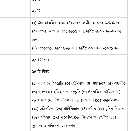
:
২১ টি
:
(১) উচ্চ মাধ্যমিক ছাত্রঃ ১৪১১ জন, ছাত্রীঃ ৭৬০ জন=২১৭১ জন
(২) স্নাতক (সম্মান) ছাত্রঃ ৬৮১৫ জন, ছাত্রীঃ ২৯২০ জন=৯৭৩৫
জন
(৪) স্নাতকোত্তর ছাত্রঃ ৯৯৮ জন, ছাত্রীঃ ৩৩৩ জন =১৩৩১ জন
:
২০ টি বিষয়
:
১৫ টি বিষয়
:
(১) বাংলা (২) ইংরেজি (৩) রাষ্ট্রবিজ্ঞান (৪) সমাজকর্ম (৫) অর্থনীতি
(৬) ইসলামের ইতিহাস ও সংস্কৃতি (৭) ইসলামিক স্টাডিজ (৮)
ব্যবস্থাপনা (৯) হিসাববিজ্ঞান (১০) রাসায়ন (১১) পদার্থবিজ্ঞান
(১২) উদ্ভিদবিদ্যা (১৩) প্রাণিবিজ্ঞান (১৪) গণিত (১৫) মৃত্তিকাবিজ্ঞান
(১৬) ইতিহাস (১৭) মার্কেটিং (১৮) ফিন্যান্স ও ব্যাংকিং (১৯)
ভূগোল ও পরিবেশ (২০) দর্শন