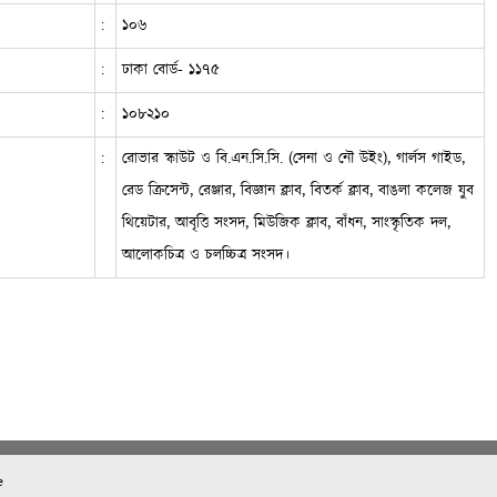
:
১০৬
:
ঢাকা বোর্ড- ১১৭৫
:
১০৮২১০
:
রোভার স্কাউট ও বি.এন.সি.সি. (সেনা ও নৌ উইং), গার্লস গাইড,
রেড ক্রিসেন্ট, রেঞ্জার, বিজ্ঞান ক্লাব, বিতর্ক ক্লাব, বাঙলা কলেজ যুব
থিয়েটার, আবৃত্তি সংসদ, মিউজিক ক্লাব, বাঁধন, সাংস্কৃতিক দল,
আলোকচিত্র ও চলচ্চিত্র সংসদ।
e