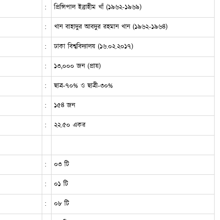
:
প্রিন্সিপাল ইব্রাহীম খাঁ (১৯৬২-১৯৬৯)
:
খান বাহাদুর আবদুর রহমান খান (১৯৬২-১৯৬৪)
:
ঢাকা বিশ্ববিদ্যালয় (১৬.০২.২০১৭)
:
১৩,০০০ জন (প্রায়)
:
ছাত্র-৭০% ও ছাত্রী-৩০%
:
১৫৪ জন
:
২২.৫০ একর
:
০৩ টি
:
০১ টি
:
০৮ টি