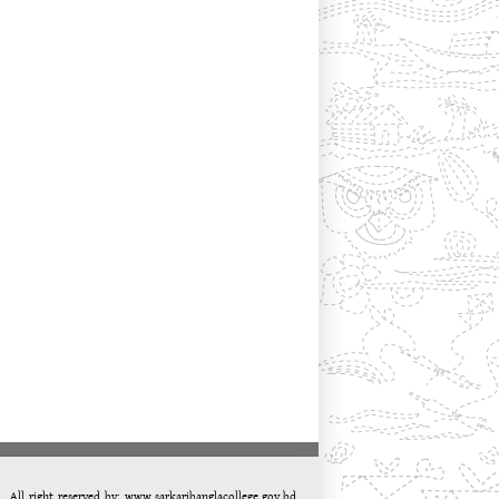
All right reserved by: www.sarkaribanglacollege.gov.bd