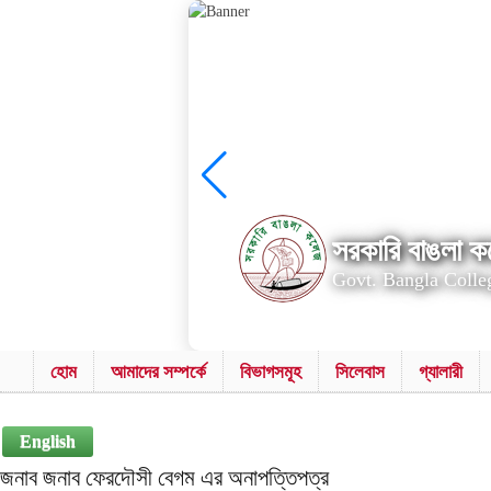
সরকারি বাঙলা কল
Govt. Bangla Colle
হোম
আমাদের সম্পর্কে
বিভাগসমূহ
সিলেবাস
গ্যালারী
English
জনাব জনাব ফেরদৌসী বেগম এর অনাপত্তিপত্র