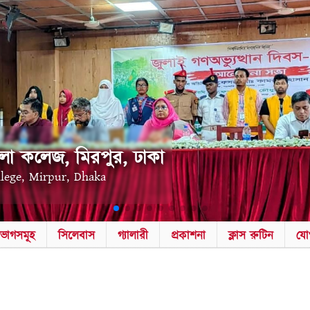
লা কলেজ, মিরপুর, ঢাকা
llege, Mirpur, Dhaka
িভাগসমূহ
সিলেবাস
গ্যালারী
প্রকাশনা
ক্লাস রুটিন
যো