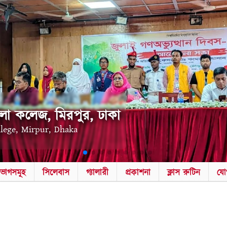
লা কলেজ, মিরপুর, ঢাকা
llege, Mirpur, Dhaka
িভাগসমূহ
সিলেবাস
গ্যালারী
প্রকাশনা
ক্লাস রুটিন
যো