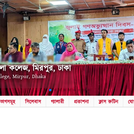
লা কলেজ, মিরপুর, ঢাকা
llege, Mirpur, Dhaka
িভাগসমূহ
সিলেবাস
গ্যালারী
প্রকাশনা
ক্লাস রুটিন
যো