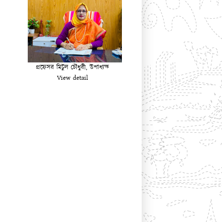
প্রফেসর মিটুল চৌধুরী, উপাধ্যক্ষ
View detail