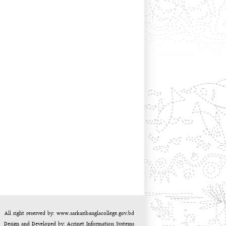
All right reserved by: www.sarkaribanglacollege.gov.bd
Design and Developed by:
Acrinet Information Systems