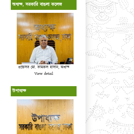
অধ্যক্ষ, সরকারি বাঙলা কলেজ
প্রফেসর মো. কামরুল হাসান, অধ্যক্ষ
View detail
উপাধ্যক্ষ